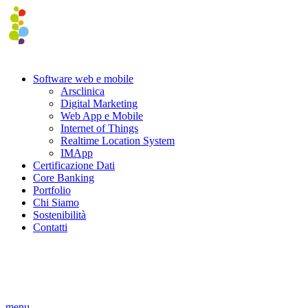
Software web e mobile
Arsclinica
Digital Marketing
Web App e Mobile
Internet of Things
Realtime Location System
IMApp
Certificazione Dati
Core Banking
Portfolio
Chi Siamo
Sostenibilità
Contatti
menu